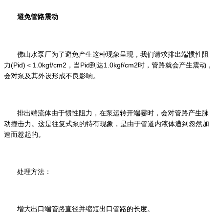
避免管路震动
佛山水泵厂为了避免产生这种现象呈现，我们请求排出端惯性阻
(Pid)
1.0kgf/cm2
Pid
1.0kgf/cm2
力
＜
，当
到达
时，管路就会产生震动，
会对泵及其外设形成不良影响。
排出端流体由于惯性阻力，在泵运转开端霎时，会对管路产生脉
动撞击力。这是往复式泵的特有现象，是由于管道内液体遭到忽然加
速而惹起的。
处理方法：
增大出口端管路直径并缩短出口管路的长度。