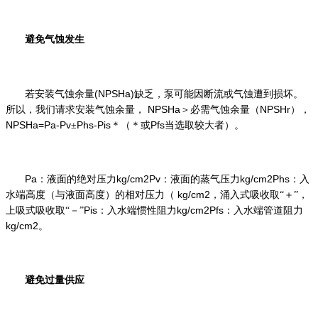
避免气蚀发生
(NPSHa)
若安装气蚀余量
缺乏，泵可能因断流或气蚀遭到损坏。
NPSHa
NPSHr
所以，我们请求安装气蚀余量，
＞必需气蚀余量（
），
NPSHa=Pa-Pv
Phs-Pis
Pfs
±
＊（＊或
当选取较大者）。
Pa
kg/cm2Pv
kg/cm2Phs
：液面的绝对压力
：液面的蒸气压力
：入
kg/cm2
水端高度（与液面高度）的相对压力（
，涌入式吸收取“＋”，
Pis
kg/cm2Pfs
上吸式吸收取“－”
：入水端惯性阻力
：入水端管道阻力
kg/cm2
。
避免过量供应