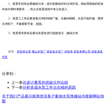
1
、装置车间有必要确保洁净，或许搭建临时的洁净区域，例如用新购的彩条
布或许塑料薄膜等、，防止在装置进程中有尘埃进入。
2
、装置工人有必要身着洁净的纯棉厂服，头戴纯棉帽，头发不能外漏，脚穿
洁净鞋子，手戴塑胶手套，脱脂。
3
、装置用东西有必要在装置前进行脱脂清洁，确保洁净。
标签：
肯富来水泵,佛山水泵厂,肯富来水泵厂,肯富来,肯富来离心泵,肯富来真
空泵
分享到：
上一条
论述计量泵的优缺点作比较
下一条
分析造成水泵工作点右移的原因
关于我们
产品展示
新闻资讯
客户案例
水泵维修
站内搜索
网站地
图