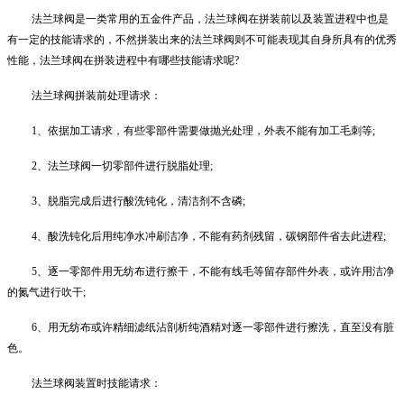
法兰球阀是一类常用的五金件产品，法兰球阀在拼装前以及装置进程中也是
有一定的技能请求的，不然拼装出来的法兰球阀则不可能表现其自身所具有的优秀
性能，法兰球阀在拼装进程中有哪些技能请求呢
?
法兰球阀拼装前处理请求：
1
、依据加工请求，有些零部件需要做抛光处理，外表不能有加工毛刺等
;
2
、法兰球阀一切零部件进行脱脂处理
;
3
、脱脂完成后进行酸洗钝化，清洁剂不含磷
;
4
、酸洗钝化后用纯净水冲刷洁净，不能有药剂残留，碳钢部件省去此进程
;
5
、逐一零部件用无纺布进行擦干，不能有线毛等留存部件外表，或许用洁净
的氮气进行吹干
;
6
、用无纺布或许精细滤纸沾剖析纯酒精对逐一零部件进行擦洗，直至没有脏
色。
法兰球阀装置时技能请求：