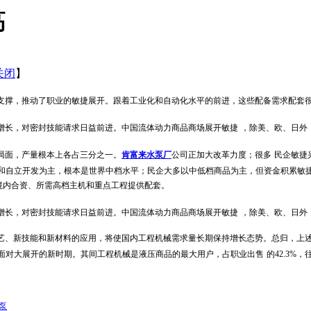
高
关闭
】
支撑，推动了职业的敏捷展开。跟着工业化和自动化水平的前进，这些配备需求配套
增长，对密封技能请求日益前进。中国流体动力商品商场展开敏捷
，除美、欧、日外
局面，产量根本上各占三分之一。
肯富来水泵厂
公司正加大改革力度；很多
民企敏捷
和自立开发为主，根本是世界中档水平；民企大多以中低档商品为主，但资金积累敏
境内合资、所需高档主机和重点工程提供配套。
增长，对密封技能请求日益前进。中国流体动力商品商场展开敏捷
，除美、欧、日外
艺、新技能和新材料的应用，将使国内工程机械需求量长期保持增长态势。总归，上
面对大展开的新时期。其间工程机械是液压商品的最大用户，占职业出售
的
42.3%
，
泵