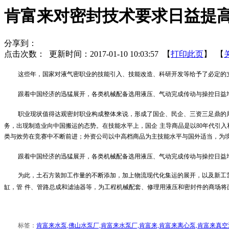
肯富来对密封技术要求日益提
分享到：
点击次数：
更新时间：2017-01-10 10:03:57 【
打印此页
】 【
这些年，国家对液气密职业的技能引入、技能改造、科研开发等给予了必定的
跟着中国经济的迅猛展开，各类机械配备选用液压、气动完成传动与操控日益
职业现状值得达观密封职业构成整体来说，形成了国企、民企、三资三足鼎的
务，出现制造业向中国搬运的态势。在技能水平上，国企
主导商品是以
80
年代引入
类与效劳在竞赛中不断前进；外资公司以中高档商品为主技能水平与国外适当，为
跟着中国经济的迅猛展开，各类机械配备选用液压、气动完成传动与操控日益
为此，土石方装卸工作量的不断添加，加上物流现代化集运的展开，以及新工
缸，管
件、管路总成和滤油器等，为工程机械配套、修理用液压和密封件的商场将
标签：
肯富来水泵,佛山水泵厂,肯富来水泵厂,肯富来,肯富来离心泵,肯富来真空