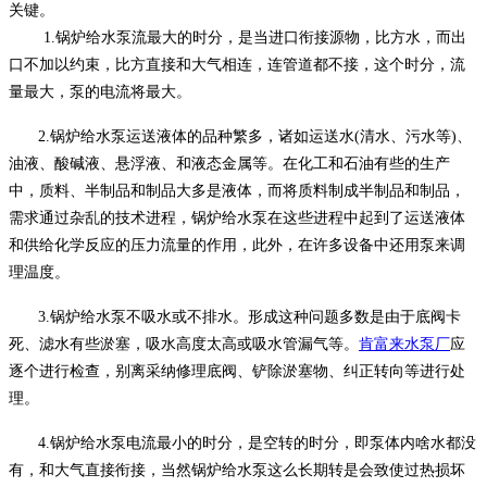
关键。
1.
锅炉给水泵流最大的时分，是当进口衔接源物，比方水，而出
口不加以约束，比方直接和大气相连，连管道都不接，这个时分，流
量最大，泵的电流将最大。
2.
锅炉给水泵运送液体的品种繁多，诸如运送水
(
清水、污水等
)
、
油液、酸碱液、悬浮液、和液态金属等。在化工和石油有些的生产
中，质料、半制品和制品大多是液体，而将质料制成半制品和制品，
需求通过杂乱的技术进程，锅炉给水泵在这些进程中起到了运送液体
和供给化学反应的压力流量的作用，此外，在许多设备中还用泵来调
理温度。
3.
锅炉给水泵不吸水或不排水。形成这种问题多数是由于底阀卡
死、滤水有些淤塞，吸水高度太高或吸水管漏气等。
肯富来水泵厂
应
逐个进行检查，别离采纳修理底阀、铲除淤塞物、纠正转向等进行处
理。
4.
锅炉给水泵电流最小的时分，是空转的时分，即泵体内啥水都没
有，和大气直接衔接，当然锅炉给水泵这么长期转是会致使过热损坏