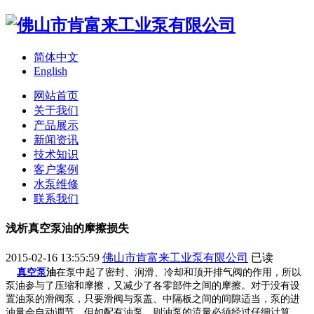
简体中文
English
网站首页
关于我们
产品展示
新闻资讯
技术知识
客户案例
水泵维修
联系我们
浅析真空泵油的摩擦损失
2015-02-16 13:55:59
佛山市肯富来工业泵有限公司
已读
真空泵
油
在泵中起了密封、润滑、冷却和顶开排气阀的作用，所以
泵油参与了压缩和摩擦，又减少了各零部件之间的摩擦。对于没有设
置油泵的滑阀泵，只要滑阀与泵盖、中隔板之间的间隙适当，泵的进
油量会自动调节。但如配有油泵，则油泵的流量必须经过仔细计算，