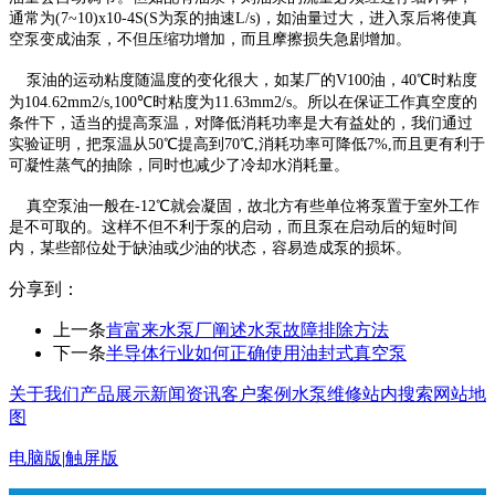
通常为(7~10)x10-4S(S为泵的抽速L/s)，如油量过大，进入泵后将使真
空泵变成油泵，不但压缩功增加，而且摩擦损失急剧增加。
泵油的运动粘度随温度的变化很大，如某厂的V100油，40℃时粘度
为104.62mm2/s,100℃时粘度为11.63mm2/s。所以在保证工作真空度的
条件下，适当的提高泵温，对降低消耗功率是大有益处的，我们通过
实验证明，把泵温从50℃提高到70℃,消耗功率可降低7%,而且更有利于
可凝性蒸气的抽除，同时也减少了冷却水消耗量。
真空泵油一般在-12℃就会凝固，故北方有些单位将泵置于室外工作
是不可取的。这样不但不利于泵的启动，而且泵在启动后的短时间
内，某些部位处于缺油或少油的状态，容易造成泵的损坏。
分享到：
上一条
肯富来水泵厂阐述水泵故障排除方法
下一条
半导体行业如何正确使用油封式真空泵
关于我们
产品展示
新闻资讯
客户案例
水泵维修
站内搜索
网站地
图
电脑版
|
触屏版