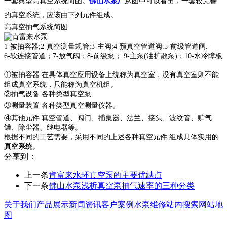
一套典型高真空系统简图。
佛山水泵厂
从图中可以看出，一套较完善
的真空系统，应该由下列元件组成。
高真空抽气系统简图
1-被抽容器;2-真空测量规管;3-主阀;4-预真空管道阀.5-前级管道阀.
6-软连接管道；7-放气阀；8-前级泵； 9-主泵(油扩散泵)；10-水冷障板
①被抽容器 在具体真空应用设备上统称为真空室，没有真空室则不能
组成真空系统，只能称为真空机组。
②抽气设备 各种类型真空泵.
③测量装置 各种类型真空测量仪器。
④其他元件 真空管道、阀门、捕集器、法兰、接头、波纹管、贮气
罐、除尘器、继电器等。
根据不同的工艺需要，采用不同的上述各种真空元件.组成具体实用的
真空系统
。
分享到：
上一条
肯富来水环真空泵的主要优缺点
下一条
佛山水泵浅析真空泵抽气速率的三种分类
关于我们
产品展示
新闻资讯
客户案例
水泵维修
站内搜索
网站地
图