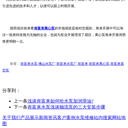
引进先进的技术和人才，以便可以跟上时期开展。
因而就目前来看
肯富来离心泵
的市场现状是相对悲观的，将来开展中可以淘
汰一批将科技视为无物的企业，也就为泵业开展理清了眉目，离心泵将来开展局势
将更明朗一点。
标签：
肯富来水泵,佛山水泵厂,肯富来水泵厂,肯富来,肯富来离心泵,肯富来真
空泵
分享到：
上一条
浅谈肯富来如何给水泵加润滑油?
下一条
肯富来水泵浅谈轴流泵的三大安装步骤
关于我们
产品展示
新闻资讯
客户案例
水泵维修
站内搜索
网站地
图