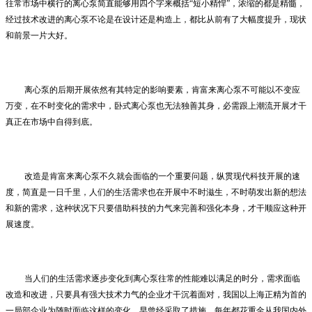
往常市场中横行的离心泵简直能够用四个字来概括“短小精悍”，浓缩的都是精髓，
经过技术改进的离心泵不论是在设计还是构造上，都比从前有了大幅度提升，现状
和前景一片大好。
离心泵的后期开展依然有其特定的影响要素，肯富来离心泵不可能以不变应
万变，在不时变化的需求中，卧式离心泵也无法独善其身，必需跟上潮流开展才干
真正在市场中自得到底。
改造是肯富来离心泵不久就会面临的一个重要问题，纵贯现代科技开展的速
度，简直是一日千里，人们的生活需求也在开展中不时滋生，不时萌发出新的想法
和新的需求，这种状况下只要借助科技的力气来完善和强化本身，才干顺应这种开
展速度。
当人们的生活需求逐步变化到离心泵往常的性能难以满足的时分，需求面临
改造和改进，只要具有强大技术力气的企业才干沉着面对，我国以上海正精为首的
一局部企业为随时面临这样的变化，早曾经采取了措施，每年都花重金从我国内外