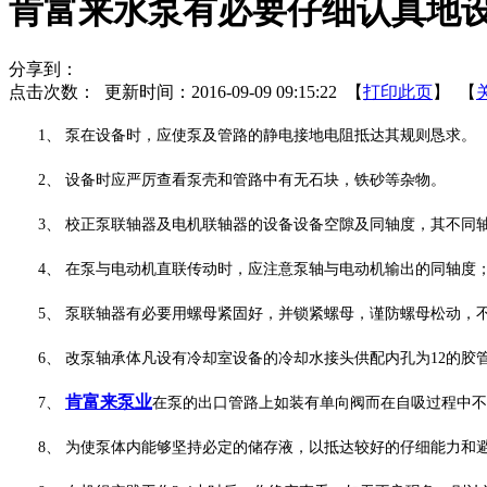
肯富来水泵有必要仔细认真地
分享到：
点击次数：
更新时间：2016-09-09 09:15:22 【
打印此页
】 【
1
、
泵在设备时，应使泵及管路的静电接地电阻抵达其规则恳求。
2
、
设备时应严厉查看泵壳和管路中有无石块，铁砂等杂物。
3
、
校正泵联轴器及电机联轴器的设备设备空隙及同轴度，其不同
4
、
在泵与电动机直联传动时，应注意泵轴与电动机输出的同轴度
5
、
泵联轴器有必要用螺母紧固好，并锁紧螺母，谨防螺母松动，
6
、
改泵轴承体凡设有冷却室设备的冷却水接头供配内孔为
12
的胶
肯富来泵业
7
、
在泵的出口管路上如装有单向阀而在自吸过程中不
8
、
为使泵体内能够坚持必定的储存液，以抵达较好的仔细能力和