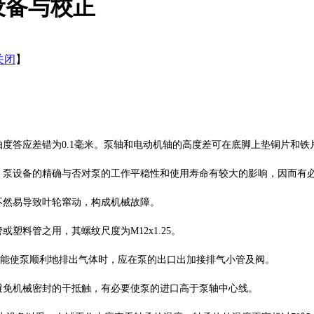
设备与校正
关闭
】
轴度答应差错为
0.1
毫米。泵轴和电动机轴的高度差可在底脚上垫铜片和铁
；泵设备的精确与否对泵的工作平稳性和使用寿命有较大的影响，因而有
不然易导致叶轮窜动，构成机械故障。
管或塑料管之用，其螺纹尺度为
M12x1.25
。
能使泵顺利地排出气体时，应在泵的出口出加接排气小管及阀。
避免机械密封的干抵触，有必要使泵的进口高于泵轴中心线。