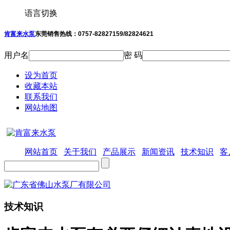
语言切换
肯富来水泵
东莞销售热线：
0757-
82827159/
82824621
用户名
密 码
设为首页
收藏本站
联系我们
网站地图
网站首页
关于我们
产品展示
新闻资讯
技术知识
客
技术知识