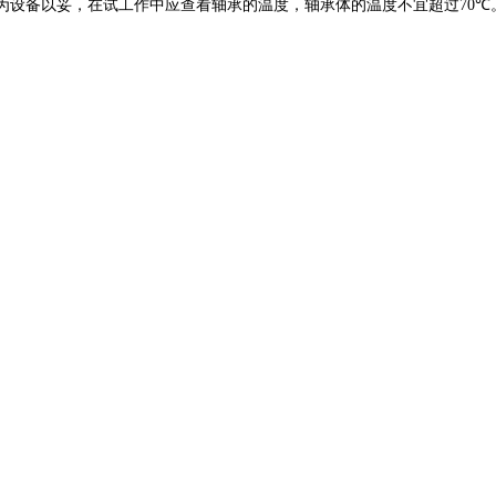
为设备以妥，在试工作中应查看轴承的温度，轴承体的温度不宜超过
70