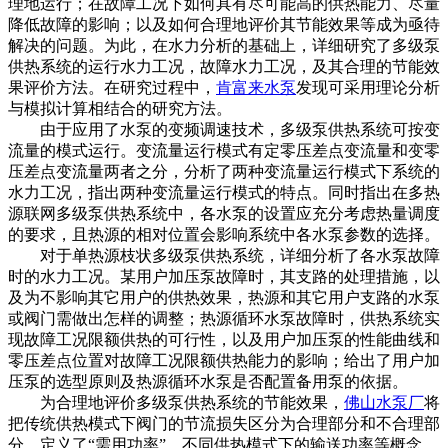
理地运行；在故障工况下如何具有尽可能高的供热能力、尽量
降低故障的影响；以及如何合理地评价其节能效果等成为亟待
解决的问题。为此，在水力分析的基础上，详细研究了多级泵
供热系统的运行水力工况，故障水力工况，及其合理的节能效
果评价方法。在研究过程中，
肯富来水泵
发现可采用理论分析
与模拟计算相结合的研究方法。
由于应用了水泵的变频调速技术，多级泵供热系统可按变
流量的模式运行。变流量运行模式有定零压差点变流量和变零
压差点变流量两者之分，分析了两种变流量运行模式下系统的
水力工况，指出两种变流量运行模式的特点。同时指出在多热
源联网多级泵供热系统中，各水泵的设置应充分考虑热量调度
的要求，且热源的相对位置会影响系统中各水泵参数的选择。
对于单热源枝状多级泵供热系统，详细分析了各水泵故障
时的水力工况。某用户加压泵故障时，其支路的处理措施，以
及为不影响其它用户的供热效果，热源和其它用户支路的水泵
或阀门需做出怎样的调整；热源循环水泵故障时，供热系统实
现故障工况限额供热的可行性，以及用户加压泵的性能曲线和
零压差点位置对故障工况限额供热能力的影响；给出了用户加
压泵的选型原则及热源循环水泵是否配置备用泵的依据。
为合理地评价多级泵供热系统的节能效果，
佛山水泵厂
将
把传统供热模式下阀门的节流损失区分为合理部分和不合理部
分，定义了“需用功率”、不同供热模式下的输送功率等概念，